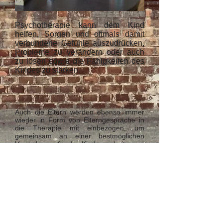
Psychotherapie kann dem Kind
helfen, Sorgen und oftmals damit
verbundene Gefühle auszudrücken,
Probleme zu verändern oder auch
zu lösen sowie die Fähigkeiten des
Kindes zu stärken.
Auch die Eltern werden ebenso immer
wieder in Form von Elterngespräche in
die Therapie mit einbezogen, um
gemeinsam an einer bestmöglichen
Veränderung für das Kind zu arbeiten.