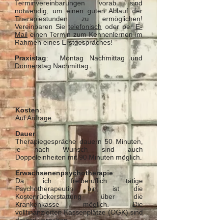
Terminvereinbarungen vorab sind
notwendig, um einen guten Ablauf der
Therapiestunden zu ermöglichen!
Vereinbaren Sie
telefonisch
oder per
E-
Mail
einen Termin zum Kennenlernen im
Rahmen eines Erstgespräches!
Praxistag
: Montag Nachmittag und
Donnerstag Nachmittag
Kosten
:
Auf Anfrage
Dauer
:
Therapiegespräche dauern 50 Minuten,
je nach Wunsch sind auch
Doppeleinheiten mit 90 Minuten möglich.
Erwachsenenpsychotherapie
:
Da ich freiberuflich tätige
Psychotherapeutin bin, ist die
Kostenrückerstattung über die
Krankenkasse möglich. Die
vollfinanzierten Kassenplätze (ÖGK) sind