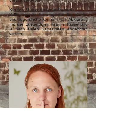
derzeit vergeben.
Kinder- /Jugendpsychotherapie
:
Vollfinanzierte Kassenplätze für Kinder
und Jugendliche können nach Abklärung
mit der zuständigen Krankenkasse und
je nach freien Kapazitäten angeboten
werden.